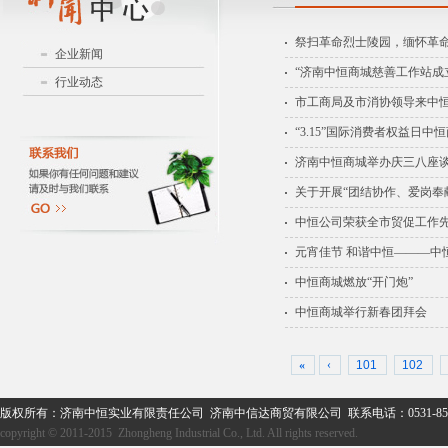
祭扫革命烈士陵园，缅怀革
企业新闻
“济南中恒商城慈善工作站成
行业动态
市工商局及市消协领导来中
“3.15”国际消费者权益日
济南中恒商城举办庆三八座
关于开展“团结协作、爱岗奉
中恒公司荣获全市贸促工作
元宵佳节 和谐中恒———中
中恒商城燃放“开门炮”
中恒商城举行新春团拜会
«
‹
101
102
版权所有：济南中恒实业有限责任公司 济南中信达商贸有限公司 联系电话：0531-859
copyright © 2011-2015 Zhongheng Industrial Co., Ltd. All rights reserved.